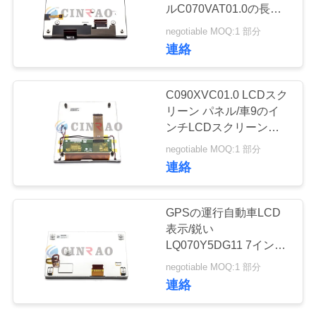
場
ルC070VAT01.0の長い
生命保証6か月の
旅
negotiable MOQ:1 部分
連絡
行
C090XVC01.0 LCDスク
品
リーン パネル/車9のイ
ンチLCDスクリーン
質
AUOの高精度
negotiable MOQ:1 部分
管
連絡
理
GPSの運行自動車LCD
表示/鋭い
私
LQ070Y5DG11 7インチ
LCDスクリーン
達
negotiable MOQ:1 部分
連絡
に