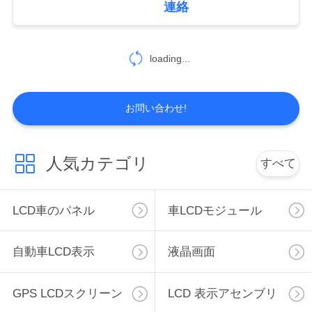
連絡
引
用
loading...
を
要
お問い合わせ!
求
し
人気カテゴリ
すべて
な
さ
LCD車のパネル
車LCDモジュール
い
自動車LCD表示
液晶画面
地
GPS LCDスクリーン
LCD 表示アセンブリ