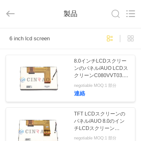
2026
Guangzhou
Mingyi
製品
Optoelectronics
Technology
Co.,
Ltd..
All
家
Rights
Reserved.
6 inch lcd screen
Developed
by
ECER
プ
8.0インチLCDスクリー
ロ
ンのパネル/AUO LCDス
クリーンC080VVT03.0
ダ
保証6か月の
negotiable MOQ:1 部分
ク
連絡
ト
TFT LCDスクリーンの
パネル/AUO 8.0のイン
VR
チLCDスクリーン
C080VW04 V0の高リゾ
シ
negotiable MOQ:1 部分