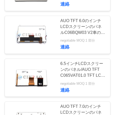
リューション
連絡
ョ
ー
AUO TFT 6.0のインチ
LCDスクリーンのパネ
ルC06BQW03 V2車の自
私
動車部品の取り替え
negotiable MOQ:1 部分
達
連絡
に
6.5インチLCDスクリー
つ
ンのパネル/AUO TFT
C065VAT01.0 TFT LCD
い
の表示モジュール
negotiable MOQ:1 部分
て
連絡
工
AUO TFT 7.0のインチ
LCDスクリーンのパネ