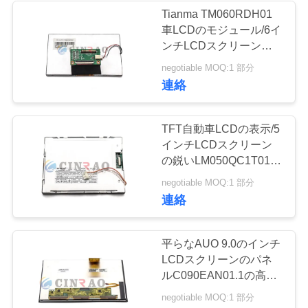
連
Tianma TM060RDH01
車LCDのモジュール/6イ
絡
ンチLCDスクリーン
し
ISO9001の証明書
negotiable MOQ:1 部分
連絡
な
さ
TFT自動車LCDの表示/5
い
インチLCDスクリーン
の鋭いLM050QC1T01モ
デル
negotiable MOQ:1 部分
ニ
連絡
ュ
平らなAUO 9.0のインチ
ー
LCDスクリーンのパネ
ス
ルC090EAN01.1の高い
明るさの多サイズ
negotiable MOQ:1 部分