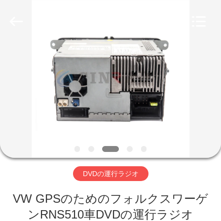
gps
の
カ
ー
ラ
ジ
オ
サ
家
プ
ラ
イ
ヤ
ー.
プ
Copyright
©
2019
ロ
-
2025
Guangzhou
ダ
Mingyi
Optoelectronics
Technology
Co.,
ク
Ltd..
All
Rights
ト
Reserved.
Developed
DVDの運行ラジオ
by
ECER
VR
VW GPSのためのフォルクスワーゲ
ンRNS510車DVDの運行ラジオ
シ