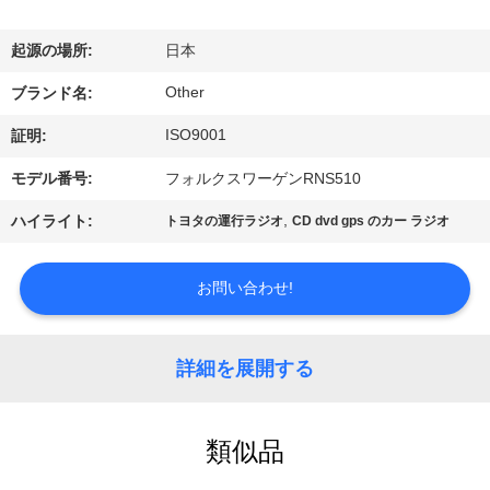
ョ
起源の場所:
日本
ー
Other
ブランド名:
ISO9001
証明:
私
モデル番号:
フォルクスワーゲンRNS510
達
,
ハイライト:
トヨタの運行ラジオ
CD dvd gps のカー ラジオ
に
つ
お問い合わせ!
い
詳細を展開する
て
工
類似品