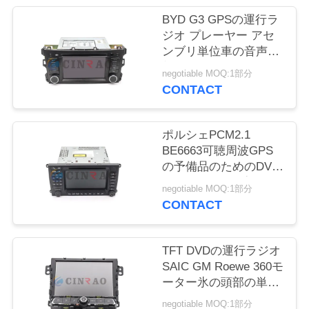
場
BYD G3 GPSの運行ラ
旅
ジオ プレーヤー アセ
ンブリ単位車の音声の
行
部品
negotiable MOQ:1部分
CONTACT
品
質
ポルシェPCM2.1
BE6663可聴周波GPS
管
の予備品のためのDVD
の運行ラジオ プレーヤ
理
negotiable MOQ:1部分
ー
CONTACT
私
TFT DVDの運行ラジオ
達
SAIC GM Roewe 360モ
ーター氷の頭部の単位
に
の部品番号10314480
negotiable MOQ:1部分