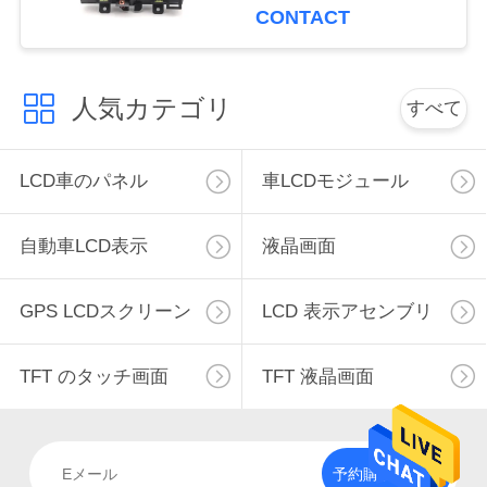
連
CONTACT
絡
し
人気カテゴリ
すべて
な
LCD車のパネル
車LCDモジュール
さ
い
自動車LCD表示
液晶画面
ニ
GPS LCDスクリーン
LCD 表示アセンブリ
ュ
TFT のタッチ画面
TFT 液晶画面
ー
ス
予約購読して下