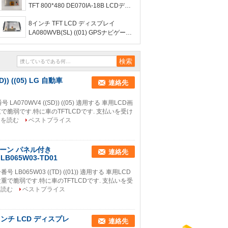
TFT 800*480 DE070IA-18B LCDディ
スプレイ画面
8インチ TFT LCD ディスプレイ
LA080WVB(SL) ((01) GPSナビゲーシ
ョン用カー画面パネル LA080WVB-
SL01
) ((05) LG 自動車
連絡先
A070WV4 ((SD)) ((05) 適用する 車用LCD画
で脆弱です.特に車のTFTLCDです. 支払いを受け
きを読む
ベストプライス
クリーン パネル付き
連絡先
LB065W03-TD01
 LB065W03 ((TD) ((01)) 適用する 車用LCD
重で脆弱です.特に車のTFTLCDです. 支払いを受
を読む
ベストプライス
インチ LCD ディスプレ
連絡先