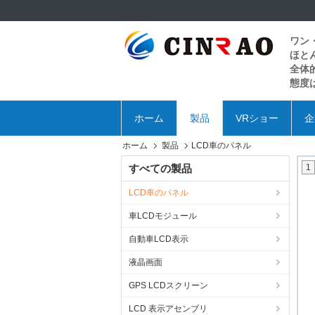
ワン
ほと
全体
態度
ホーム
製品
VRショー
企
ホーム
製品
LCD車のパネル
すべての製品
1
LCD車のパネル
車LCDモジュール
自動車LCD表示
液晶画面
GPS LCDスクリーン
LCD 表示アセンブリ