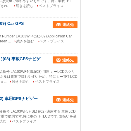
パネルは貴重で壊れやすいものです。特に車載TFT
れ...
続きを読む
ベストプライス
09) Car GPS
連絡先
rt Number LA103WF4(SL)(09) Application Car
een ...
続きを読む
ベストプライス
)(08) 車載GPSナビゲ
連絡先
番号 LA103WF4(SL)(08) 用途 カーLCDスクリ
パネルは貴重で壊れやすいため、特にカーTFT LCD
...
続きを読む
ベストプライス
(02) 車用GPSナビゲー
連絡先
号 LA103WF5 ((SL) ((02) 適用する 車用LCD
貴重で脆弱です.特に車のTFTLCDです. 支払いを受
読む
ベストプライス