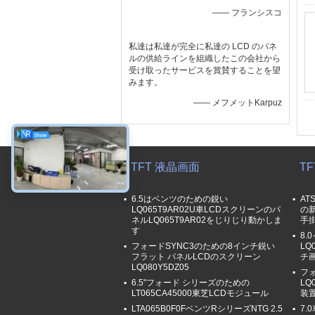
—— フランシスコ
私達は私達が完全に私達の LCD のパネ
ルの供給ラインを組織したこの会社から
受け取ったサービスを賞賛することを望
みます。
—— メフメットKarpuz
TFT 液晶画面
T
6.5はベンツのための鋭い
AT
LQ065T9AR02U車LCDスクリーンのパ
の新
ネルLQ065T9AR02をじりじり動かしま
手
す
8.
フォードSYNC3のための8インチ鋭い
LQ
フラット パネルLCDのスクリーン
チ
LQ080Y5DZ05
フ
6.5"フォード シリーズのための
LQ
LT065CA45000東芝LCDモジュール
装
LTA065B0F0FベンツRシリーズNTG 2.5
7