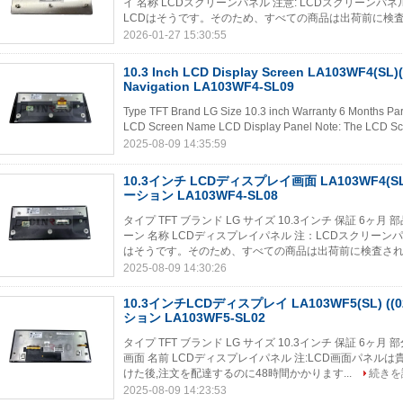
イ 名称 LCDスクリーンパネル 注意: LCDスクリーン
LCDはそうです。そのため、すべての商品は出荷前に検査さ
2026-01-27 15:30:55
10.3 Inch LCD Display Screen LA103WF4(SL)(
Navigation LA103WF4-SL09
Type TFT Brand LG Size 10.3 inch Warranty 6 Months Pa
LCD Screen Name LCD Display Panel Note: The LCD Scr
2025-08-09 14:35:59
10.3インチ LCDディスプレイ画面 LA103WF4(SL
ーション LA103WF4-SL08
タイプ TFT ブランド LG サイズ 10.3インチ 保証 6ヶ月 部品
ーン 名称 LCDディスプレイパネル 注：LCDスクリーン
はそうです。そのため、すべての商品は出荷前に検査されま
2025-08-09 14:30:26
10.3インチLCDディスプレイ LA103WF5(SL) (
ション LA103WF5-SL02
タイプ TFT ブランド LG サイズ 10.3インチ 保証 6ヶ月 部分番
画面 名前 LCDディスプレイパネル 注:LCD画面パネルは
けた後,注文を配達するのに48時間かかります...
続きを
2025-08-09 14:23:53