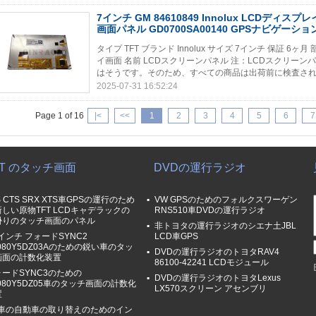
7インチ GM 84610849 Innolux LCDディスプレイ
画面パネル GD0700SA00140 GPSナビゲーショ
タイプ TFT ブランド Innolux サイズ 7インチ 保証 6ヶ月
イ画面 名前 LCDスクリーンパネル 注：LCDスクリーン
はそうです。そのため、すべての商品は出荷前に検査されま
2025-07-31 16:52:24
Page 1 of 16
|<
<<
1
2
3
4
5
6
7
FT のタッチ画面
DVDの運行ラジオ
S CTS SRX XTS車GPSの運行のため
VW GPSのためのフォルクスワーゲン
しい原物TFT LCDキャデラックの
RNS510車DVDの運行ラジオ
掛りのタッチ画面のパネル
非トヨタの運行ラジオのシエナ土JBL
0インチ フォードSYNC2
LCD車GPS
080Y5DZ03Aのための鋭い車のタッ
DVDの運行ラジオのトヨタRAV4
画面の計数化装置
86100-42241 LCDモジュール
ォードSYNC3のための
DVDの運行ラジオのトヨタLexus
080Y5DZ05車のタッチ画面の計数化
LX570スクリーン アセンブリ
置
.0車の自動車の取り替えのためのイン