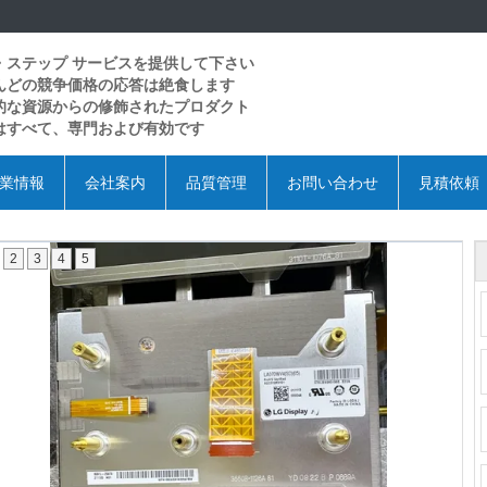
・ステップ サービスを提供して下さい
んどの競争価格の応答は絶食します
的な資源からの修飾されたプロダクト
はすべて、専門および有効です
業情報
会社案内
品質管理
お問い合わせ
見積依頼
2
3
4
5