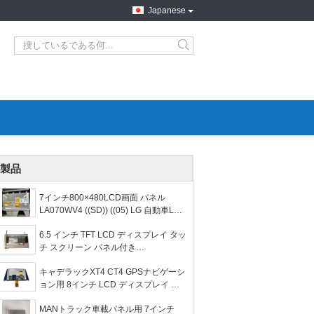
Japanese
製品
7インチ800×480LCD画面 パネル
LA070WV4 ((SD)) ((05) LG 自動車LCD
ディスプレイ LA070WV4-SD05 WLED
6.5 インチ TFT LCD ディスプレイ タッ
TTL
チ スクリーン パネル付き
LB065W03(TD)(01) カー GPS ナビゲ
キャデラックXT4 CT4 GPSナビゲーシ
ーション用 LB065W03-TD01
ョン用 8インチ LCD ディスプレイ タ
ッチパネル DJ080EA-07A
MANトラック車載パネル用 7インチ