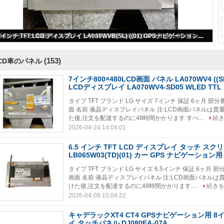
7インチ800×480LCD画面 パネル LA070WV4 ((SD)) ((05) LG 自動車LCDディスプレイ LA070WV4-SD05 WLED TTL
(153)
CD車のパネル
7インチ800×480LCD画面 パネル LA070WV4 ((SD)
LCDディスプレイ LA070WV4-SD05 WLED TTL
タイプ TFT ブランド LG サイズ 7インチ 保証 6ヶ月 部分番号 L
面 名前 液晶ディスプレイパネル 注:LCD画面パネルは貴重
た後,注文を配達するのに48時間かかります.すべ...
続
2026-04-24 14:04:01
6.5 インチ TFT LCD ディスプレイ タッチ ス
LB065W03(TD)(01) カー GPS ナビゲーション用 
タイプ TFT ブランド LG サイズ 6.5インチ 保証 6ヶ月 部分番号
画面 名前 液晶ディスプレイパネル 注:LCD画面パネルは貴
けた後,注文を配達するのに48時間かかります....
続き
2026-04-09 15:04:22
キャデラックXT4 CT4 GPSナビゲーション用 8
イ タッチパネル DJ080EA-07A