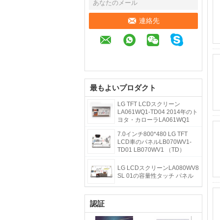
連絡先
最もよいプロダクト
LG TFT LCDスクリーン
LA061WQ1-TD04 2014年のト
ヨタ・カローラLA061WQ1
（TD） （04）
7.0インチ800*480 LG TFT
LCD車のパネルLB070WV1-
TD01 LB070WV1 （TD）
（01）
LG LCDスクリーンLA080WV8
SL 01の容量性タッチ パネル
認証