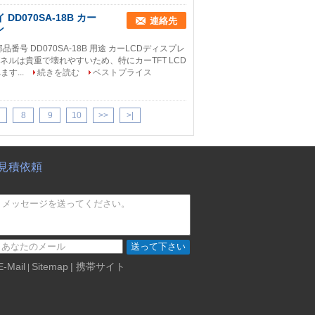
 DD070SA-18B カー
連絡先
ン
 部品番号 DD070SA-18B 用途 カーLCDディスプレ
パネルは貴重で壊れやすいため、特にカーTFT LCD
す...
続きを読む
ベストプライス
8
9
10
>>
>|
見積依頼
送って下さい
E-Mail
Sitemap
| 携帯サイト
|