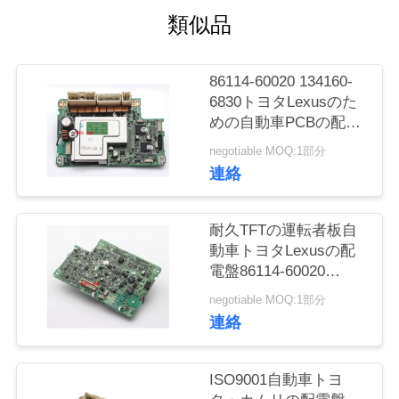
場
類似品
旅
行
86114-60020 134160-
6830トヨタLexusのた
めの自動車PCBの配電
品
盤ドライブ モジュール
negotiable MOQ:1部分
質
連絡
管
耐久TFTの運転者板自
理
動車トヨタLexusの配
電盤86114-60020
134160-7540
私
negotiable MOQ:1部分
連絡
達
に
ISO9001自動車トヨ