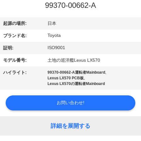
99370-00662-A
ョ
ー
起源の場所:
日本
Toyota
ブランド名:
私
ISO9001
証明:
達
モデル番号:
土地の巡洋艦Lexus LX570
に
,
ハイライト:
99370-00662-A運転者Mainboard
,
Lexus LX570 PCB板
つ
Lexus LX570の運転者Mainboard
い
お問い合わせ!
て
詳細を展開する
工