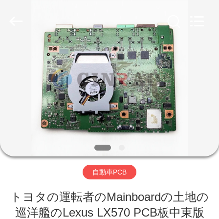
2026
Guangzhou
Mingyi
Optoelectronics
Technology
Co.,
Ltd..
All
家
Rights
Reserved.
Developed
by
ECER
プ
ロ
ダ
ク
ト
自動車PCB
VR
トヨタの運転者のMainboardの土地の
巡洋艦のLexus LX570 PCB板中東版
シ