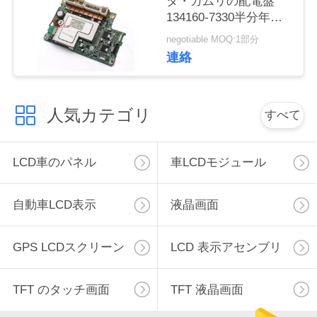
タ・カムリの配電盤
連
134160-7330半分年の
保証
絡
negotiable MOQ:1部分
連絡
し
な
人気カテゴリ
すべて
さ
い
LCD車のパネル
車LCDモジュール
ニ
自動車LCD表示
液晶画面
ュ
GPS LCDスクリーン
LCD 表示アセンブリ
ー
ス
TFT のタッチ画面
TFT 液晶画面