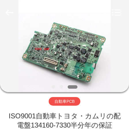
2026
Guangzhou
Mingyi
Optoelectronics
Technology
Co.,
Ltd..
All
家
Rights
Reserved.
Developed
by
ECER
プ
ロ
ダ
ク
ト
自動車PCB
VR
ISO9001自動車トヨタ・カムリの配
電盤134160-7330半分年の保証
シ