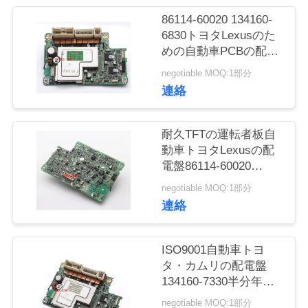
場
86114-60020 134160-
旅
6830トヨタLexusのた
めの自動車PCBの配電
行
盤ドライブ モジュール
negotiable MOQ:1部分
連絡
品
質
耐久TFTの運転者板自
動車トヨタLexusの配
管
電盤86114-60020
134160-7540
理
negotiable MOQ:1部分
連絡
私
ISO9001自動車トヨ
達
タ・カムリの配電盤
134160-7330半分年の
に
保証
negotiable MOQ:1部分