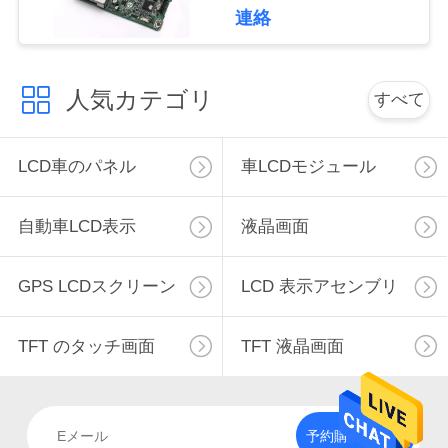
連
連絡
絡
し
人気カテゴリ
すべて
な
LCD車のパネル
車LCDモジュール
さ
い
自動車LCD表示
液晶画面
ニ
GPS LCDスクリーン
LCD 表示アセンブリ
ュ
TFT のタッチ画面
TFT 液晶画面
ー
ス
予約購読して下