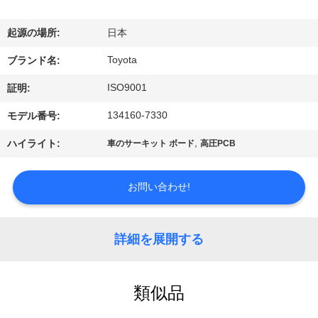
ョ
起源の場所:
日本
ー
Toyota
ブランド名:
ISO9001
証明:
私
134160-7330
モデル番号:
達
,
ハイライト:
車のサーキット ボード
高圧PCB
に
つ
お問い合わせ!
い
詳細を展開する
て
工
類似品