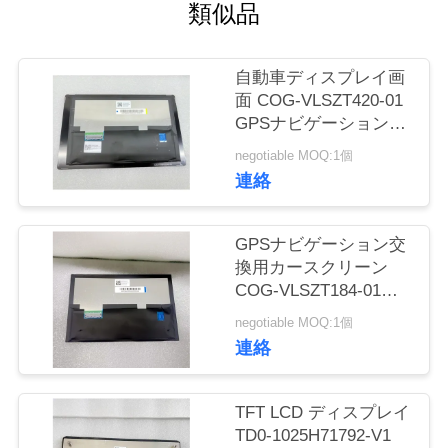
場
類似品
旅
自動車ディスプレイ画
行
面 COG-VLSZT420-01
GPSナビゲーション交
換用LCDパネル
品
negotiable MOQ:1個
AV070Z81-M00-W000
連絡
質
管
GPSナビゲーション交
換用カースクリーン
理
COG-VLSZT184-01
LCDパネル AV070Z8M-
negotiable MOQ:1個
N11-28P4
私
連絡
達
TFT LCD ディスプレイ
に
TD0-1025H71792-V1