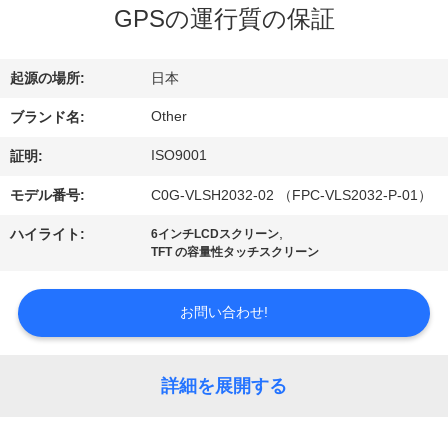
GPSの運行質の保証
ョ
ー
起源の場所:
日本
Other
ブランド名:
私
ISO9001
証明:
達
モデル番号:
C0G-VLSH2032-02 （FPC-VLS2032-P-01）
に
,
ハイライト:
6インチLCDスクリーン
TFT の容量性タッチスクリーン
つ
い
お問い合わせ!
て
詳細を展開する
工