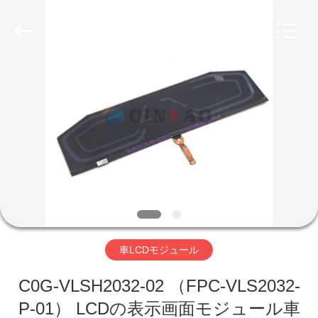
2026
Guangzhou
Mingyi
Optoelectronics
Technology
Co.,
Ltd..
All
家
Rights
Reserved.
Developed
by
ECER
プ
ロ
ダ
ク
ト
車LCDモジュール
VR
C0G-VLSH2032-02 （FPC-VLS2032-
P-01） LCDの表示画面モジュール車
シ