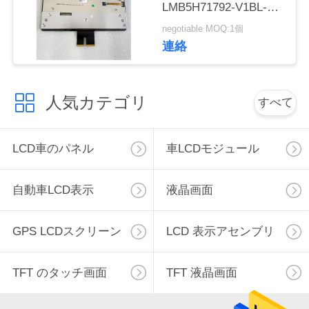
LMB5H71792-V1BL-A
連
車のスクリーン パネル
negotiable MOQ:1個
絡
VPJJZF-ASY103A-AAA
連絡
し
な
人気カテゴリ
すべて
さ
い
LCD車のパネル
車LCDモジュール
自動車LCD表示
液晶画面
ニ
ュ
GPS LCDスクリーン
LCD 表示アセンブリ
ー
TFT のタッチ画面
TFT 液晶画面
ス