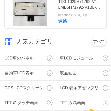
TD0-1025H71792-V1
連
LMB5H71792-V1BL-A
絡
車のスクリーン パネル
negotiable MOQ:1個
VPJJZF-ASY103A-AAA
連絡
し
な
人気カテゴリ
すべて
さ
い
LCD車のパネル
車LCDモジュール
ニ
自動車LCD表示
液晶画面
ュ
GPS LCDスクリーン
LCD 表示アセンブリ
ー
ス
TFT のタッチ画面
TFT 液晶画面