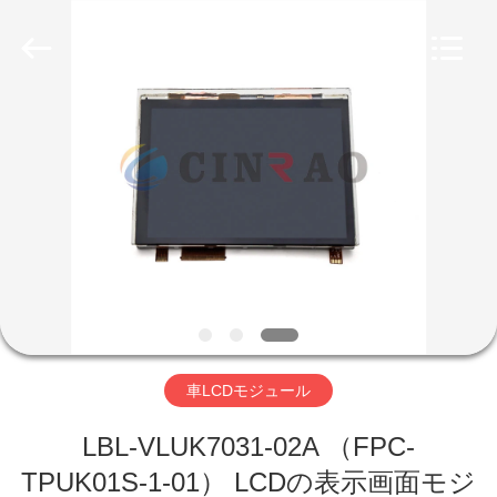
-
2026
Guangzhou
Mingyi
Optoelectronics
Technology
Co.,
Ltd..
家
All
Rights
Reserved.
Developed
by
ECER
プ
ロ
ダ
ク
ト
車LCDモジュール
VR
LBL-VLUK7031-02A （FPC-
TPUK01S-1-01） LCDの表示画面モジ
シ