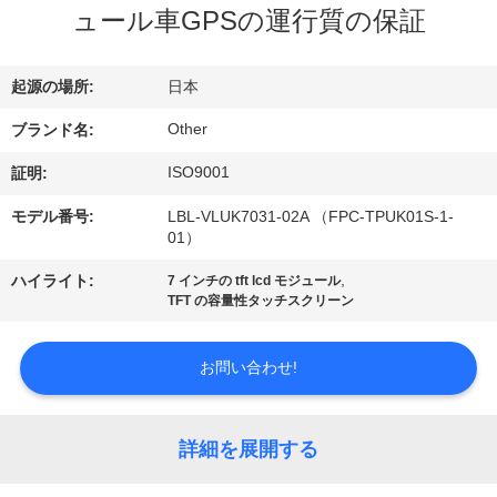
ュール車GPSの運行質の保証
ョ
ー
起源の場所:
日本
Other
ブランド名:
私
ISO9001
証明:
達
モデル番号:
LBL-VLUK7031-02A （FPC-TPUK01S-1-
01）
に
,
ハイライト:
7 インチの tft lcd モジュール
つ
TFT の容量性タッチスクリーン
い
お問い合わせ!
て
詳細を展開する
工