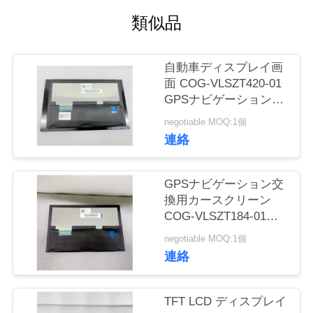
場
類似品
旅
行
自動車ディスプレイ画
面 COG-VLSZT420-01
GPSナビゲーション交
品
換用LCDパネル
negotiable MOQ:1個
質
AV070Z81-M00-W000
連絡
管
GPSナビゲーション交
理
換用カースクリーン
COG-VLSZT184-01
LCDパネル AV070Z8M-
私
negotiable MOQ:1個
N11-28P4
連絡
達
に
TFT LCD ディスプレイ