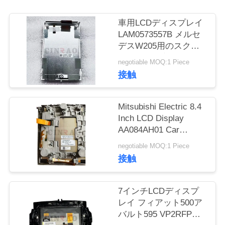
場
旅
車用LCDディスプレイ
LAM0573557B メルセ
行
デスW205用のスクリ
ーンパネル交換
negotiable MOQ:1 Piece
接触
品
質
Mitsubishi Electric 8.4
管
Inch LCD Display
AA084AH01 Car
理
Screen Panel
negotiable MOQ:1 Piece
NS1LB06C
接触
私
達
7インチLCDディスプ
レイ フィアット500ア
に
バルト595 VP2RFP