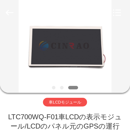
ン
チ
LCD
ス
ク
リ
ー
ン
家
サ
プ
ラ
イ
ヤ
プ
ー.
Copyright
©
ロ
2019
-
2025
ダ
lcdcarpanel.com.
All
Rights
ク
Reserved.
Developed
by
ECER
ト
車LCDモジュール
VR
LTC700WQ-F01車LCDの表示モジュ
ール/LCDのパネル元のGPSの運行
シ