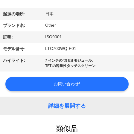
ョ
起源の場所:
日本
ー
Other
ブランド名:
ISO9001
証明:
私
LTC700WQ-F01
モデル番号:
達
,
ハイライト:
7 インチの tft lcd モジュール
に
TFT の容量性タッチスクリーン
つ
お問い合わせ!
い
て
詳細を展開する
工
類似品