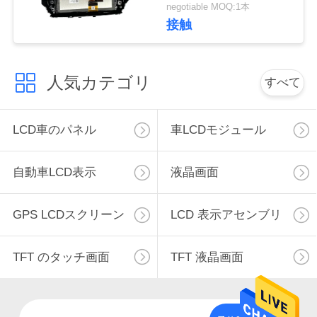
2016-カー画面モニタ
連
negotiable MOQ:1本
ーナビゲーション交換
接触
絡
し
人気カテゴリ
すべて
な
さ
LCD車のパネル
車LCDモジュール
い
自動車LCD表示
液晶画面
引
GPS LCDスクリーン
LCD 表示アセンブリ
用
を
TFT のタッチ画面
TFT 液晶画面
要
求