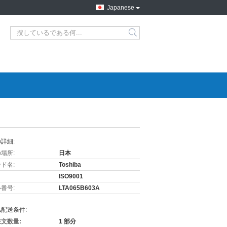
Japanese
詳細:
場所:
日本
ド名:
Toshiba
ISO9001
番号:
LTA065B603A
配送条件:
文数量:
1 部分