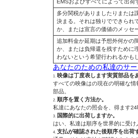
EMSおよびすべてによって出荷
多分関税がありましたりまたは
決まる。それは独りでできられ
か、または宣言の価値のメッセ
追加料金か延期は予想外何かの
か、または負帰還を残すために
わないという希望行われるかも
あなたのための私達のサー
映像は丁度表します実質部品を
1.
すべての映像はの現在の明確な情
部品。
順序を置く方法か。
2.
私達にあなたの照会を、得ます2
国際的に出荷しますか。
3.
はい、私達は順序を世界的に受け
支払が確認された後順序を出荷
4.