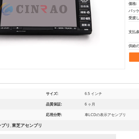
価格:
パッケ
受渡し
支払条
供給の
サイズ:
6.5 インチ
品質保証:
6 ヶ月
応用分野:
車LCDの表示アセンブリ
ンブリ
東芝アセンブリ
,