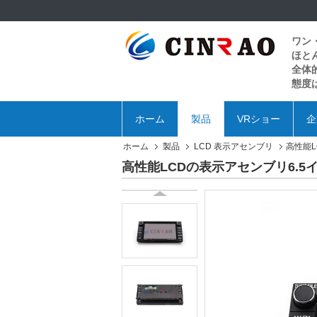
ワン
ほと
全体
態度
ホーム
製品
VRショー
企
ホーム
製品
LCD 表示アセンブリ
高性能L
高性能LCDの表示アセンブリ6.5イン