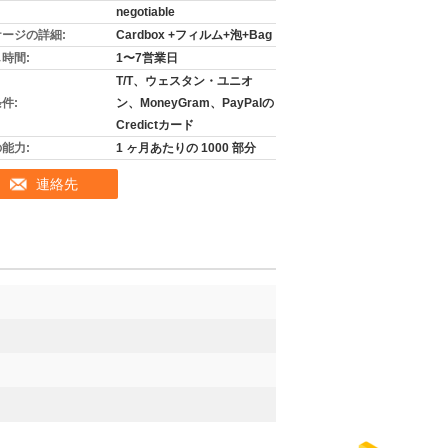
negotiable
ージの詳細:
Cardbox +フィルム+泡+Bag
時間:
1〜7営業日
T/T、ウェスタン・ユニオ
件:
ン、MoneyGram、PayPalの
Credictカード
能力:
1 ヶ月あたりの 1000 部分
連絡先