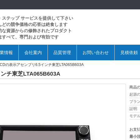
・ステップ サービスを提供して下さい
んどの競争価格の応答は絶食します
的な資源からの修飾されたプロダクト
はすべて、専門および有効です
業情報
会社案内
品質管理
お問い合わせ
見積依頼
CDの表示アセンブリ6.5インチ東芝LTA065B603A
チ東芝LTA065B603A
商品の
起源の
ブラン
証明:
モデル
お支払
最小注