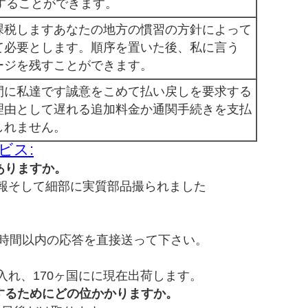
することができます。
課税しますあなたの地方の慣習の方針によって
て必要とします。順序を置いた後、私に言う
ージを残すことができます。
間に私達です誠意をこめて払い戻しを要求する
理由として遅れる追加料金か通関手続きを支払
しれません。
ビス:
ありますか。
報そして細部に実質部品撮られました
4時間以内の応答を直接送って下さい。
入れ、170ヶ国にに現在出荷します。
するためにどの位かかりますか。