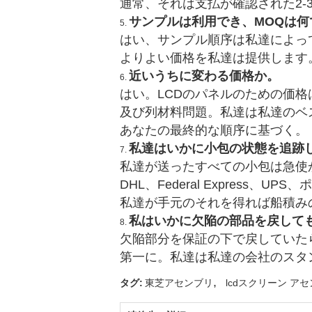
通常、それは支払が確認された2-
サンプルは利用でき、MOQは何
5.
はい、サンプル順序は私達によっ
よりよい価格を私達は提供します
近いうちに変わる価格か。
6.
はい。LCDのパネルのための価
及び列材料問題。私達は私達のベ
あなたの最終的な順序に基づく。
私達はいかに小包の状態を追跡
7.
私達が送ったすべての小包は急使
DHL、Federal Expres
私達が手元のそれを得れば船積み
私はいかに欠陥の部品を戻して
8.
欠陥部分を保証の下で戻していた
第一に。
私達は私達の会社のスタ
,
タグ:
東芝アセンブリ
lcdスクリーン ア