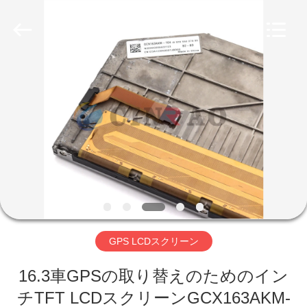
2026
Guangzhou
Mingyi
Optoelectronics
Technology
Co.,
Ltd..
All
家
Rights
Reserved.
Developed
by
ECER
プ
ロ
ダ
ク
ト
GPS LCDスクリーン
VR
16.3車GPSの取り替えのためのイン
チTFT LCDスクリーンGCX163AKM-
シ