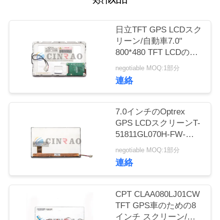
場
旅
日立TFT GPS LCDスク
行
リーン/自動車7.0"
800*480 TFT LCDの表
示TX18D11VM1CAA
negotiable MOQ:1部分
品
連絡
質
7.0インチのOptrex
管
GPS LCDスクリーンT-
理
51811GL070H-FW-
ABNの自動車表示パネ
negotiable MOQ:1部分
ル
連絡
私
達
CPT CLAA080LJ01CW
TFT GPS車のための8
に
インチ スクリーン/運