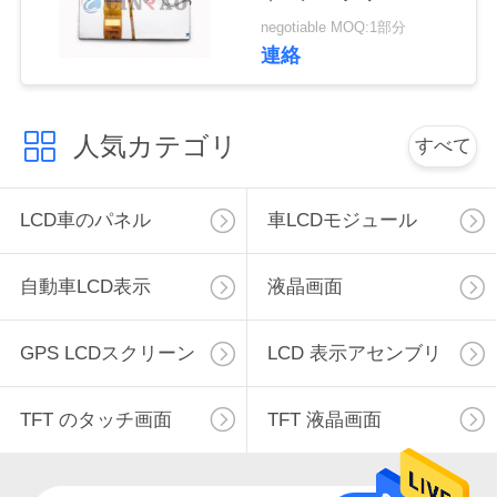
連
行スクリーン
negotiable MOQ:1部分
連絡
絡
し
人気カテゴリ
な
すべて
さ
LCD車のパネル
車LCDモジュール
い
自動車LCD表示
液晶画面
ニ
GPS LCDスクリーン
LCD 表示アセンブリ
ュ
ー
TFT のタッチ画面
TFT 液晶画面
ス