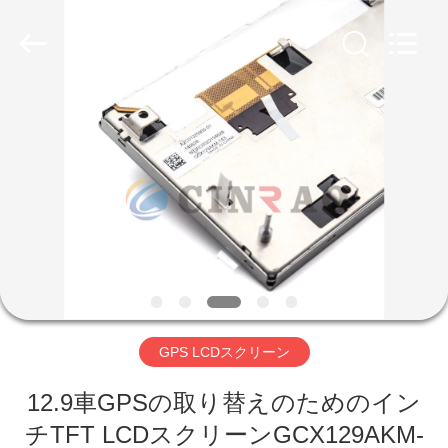
2026
Guangzhou
Mingyi
Optoelectronics
Technology
Co.,
Ltd..
All
家
Rights
Reserved.
Developed
by
ECER
プ
ロ
ダ
ク
ト
GPS LCDスクリーン
VR
12.9車GPSの取り替えのためのイン
チTFT LCDスクリーンGCX129AKM-
シ