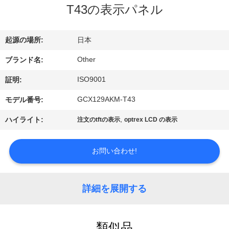
T43の表示パネル
ョ
ー
起源の場所:
日本
Other
ブランド名:
私
ISO9001
証明:
達
GCX129AKM-T43
モデル番号:
に
,
ハイライト:
注文のtftの表示
optrex LCD の表示
つ
い
お問い合わせ!
て
詳細を展開する
工
類似品