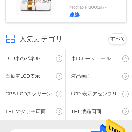
連
行スクリーン
negotiable MOQ:1部分
連絡
絡
し
人気カテゴリ
な
すべて
さ
LCD車のパネル
車LCDモジュール
い
自動車LCD表示
液晶画面
ニ
GPS LCDスクリーン
LCD 表示アセンブリ
ュ
ー
TFT のタッチ画面
TFT 液晶画面
ス