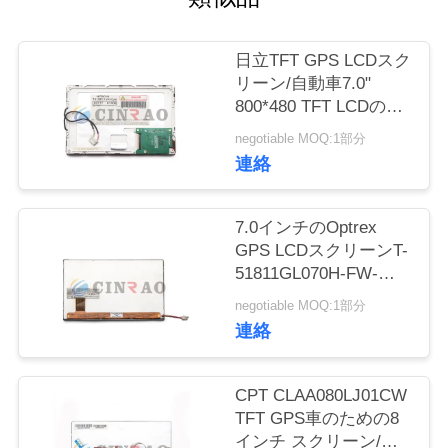
場
旅
日立TFT GPS LCDスク
行
リーン/自動車7.0"
800*480 TFT LCDの表
示TX18D11VM1CAA
negotiable MOQ:1部分
品
連絡
質
7.0インチのOptrex
管
GPS LCDスクリーンT-
理
51811GL070H-FW-
ABNの自動車表示パネ
negotiable MOQ:1部分
ル
連絡
私
達
CPT CLAA080LJ01CW
TFT GPS車のための8
に
インチ スクリーン/運